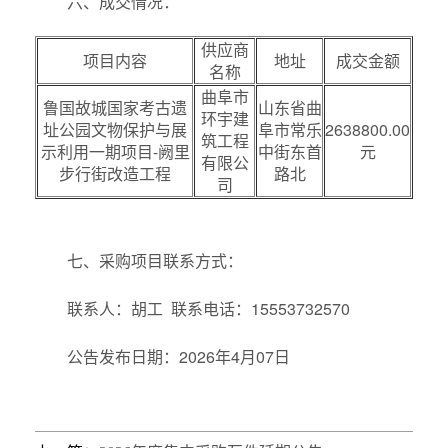
六、成交情况：
供应商
项目内容
地址
成交金额
名称
曲阜市
鲁国故城国家考古遗
山东省曲
环宇建
址公园文物保护与展
阜市常乐
2638800.00
筑工程
示利用一期项目-阙里
中街东首
元
有限公
步行街改造工程
路北
司
七、采购项目联系方式：
联系人：胡工 联系电话：15553732570
公告发布日期：2026年4月07日