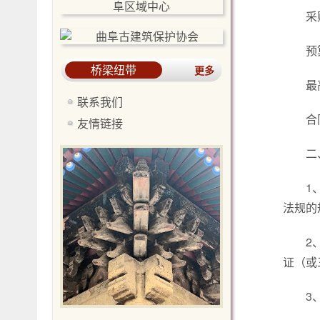
采
预
桥梁纽带
更多
最
联系我们
合
友情链接
二
1
法规的
2
证（或
3