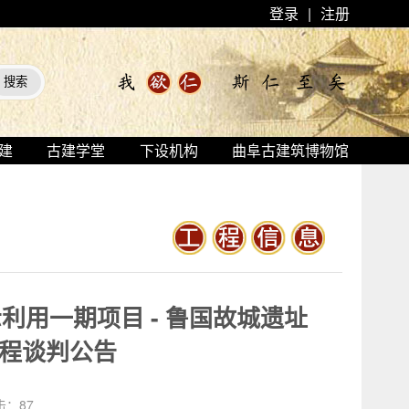
登录
|
注册
建
古建学堂
下设机构
曲阜古建筑博物馆
用一期项目 - 鲁国故城遗址
工程谈判公告
击：
87