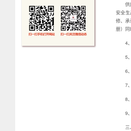
供
安全生
修、承
册）同
4
5
6
7
8
9
三