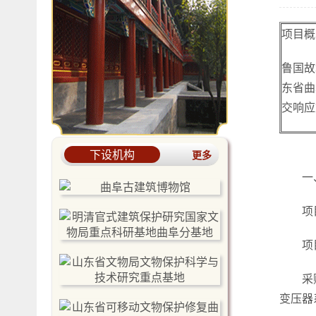
项目概
鲁国故
东省曲
交响应
下设机构
更多
一
项
项
采
变压器