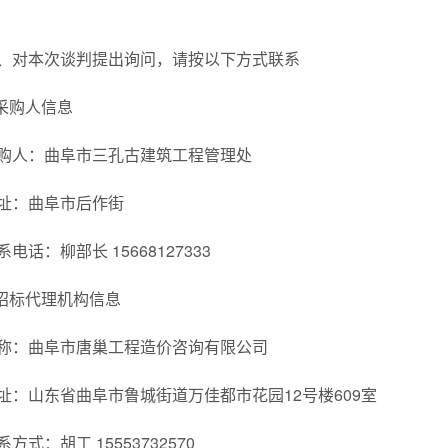
、对本次谈判提出询问，请按以下方式联系
.采购人信息
购人：曲阜市三孔古建筑工程管理处
址：曲阜市后作街
系电话：柳部长 15668127333
.招标代理机构信息
称：曲阜市唐巢工程造价咨询有限公司
址：山东省曲阜市鲁城街道万佳都市花园12号楼609室
系方式：胡工 15553732570