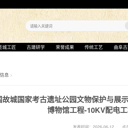
圣城工匠
古建研学
荣誉成果
传统工艺
曲阜古
信息
>
国故城国家考古遗址公园文物保护与展示利
博物馆工程-10KV配电
发表时间：2026-06-12 点