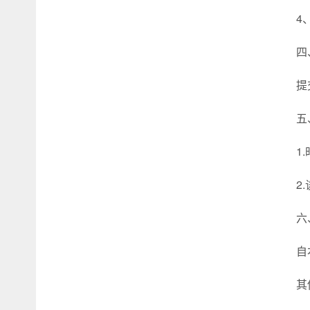
4
四
提
五
1
2
六
自
其