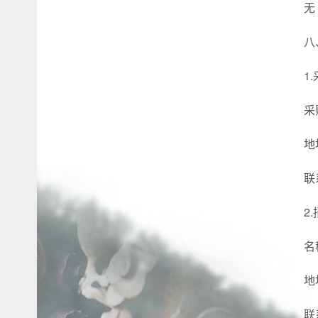
无
八
1
采
地
联
2
名
地
联