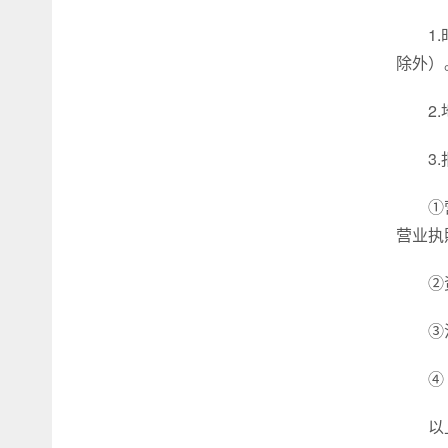
1
除外）
2
3
①
营业执
②
③
④
以