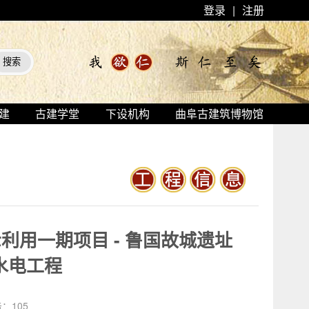
登录
|
注册
建
古建学堂
下设机构
曲阜古建筑博物馆
用一期项目 - 鲁国故城遗址
 水电工程
击：
105