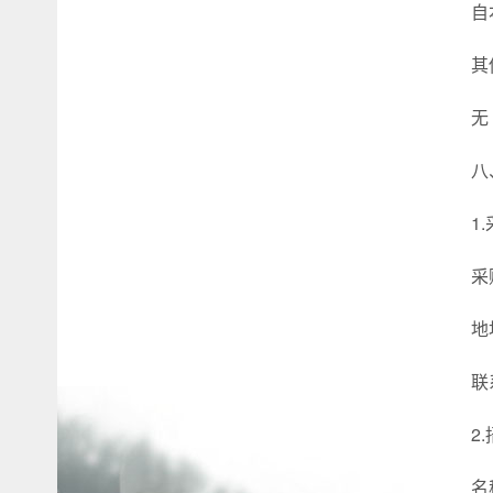
自
其
无
八
1
采
地
联
2
名