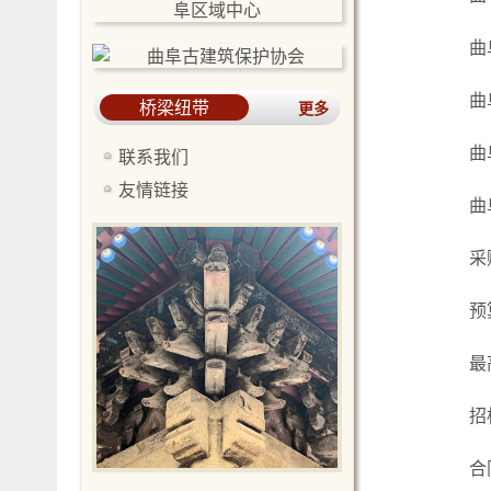
曲
曲
桥梁纽带
更多
曲
联系我们
友情链接
曲
采
预
最
招
合