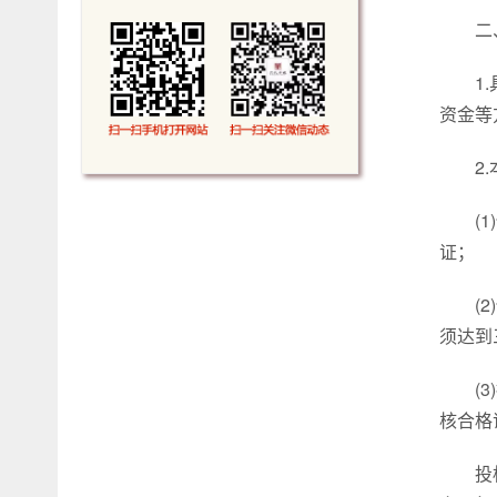
二
1
资金等
2
(
证；
(
须达到
(
核合格
投