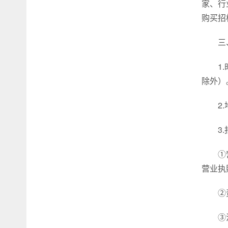
家、行
购买招
三
1
除外）
2
3
①
营业执
②
③