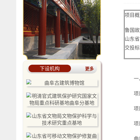
项目概
鲁国故
山东省
交投标
下设机构
更多
一
项
项
项
曲