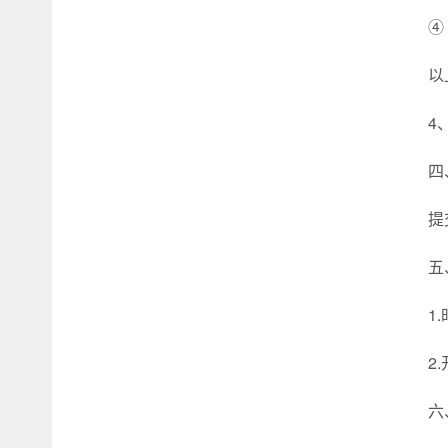
④
以
4
四
提
五
1
2
六