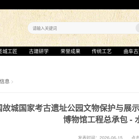
圣城工匠
古建研学
荣誉成果
传统工艺
曲阜古
信息
>
国故城国家考古遗址公园文物保护与展示利
博物馆工程总承包 -
发表时间：2026-06-15 点