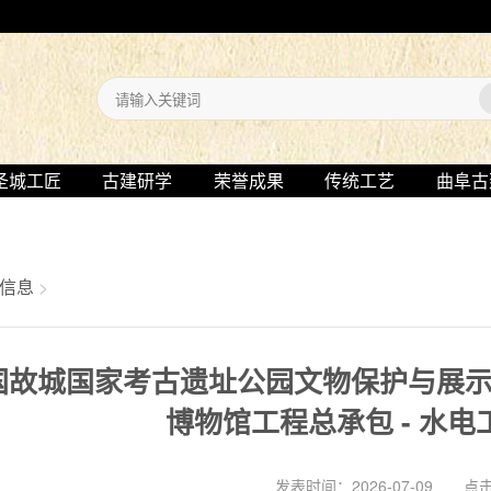
圣城工匠
古建研学
荣誉成果
传统工艺
曲阜古
信息
>
国故城国家考古遗址公园文物保护与展示利
博物馆工程总承包 - 水
发表时间：2026-07-09 点