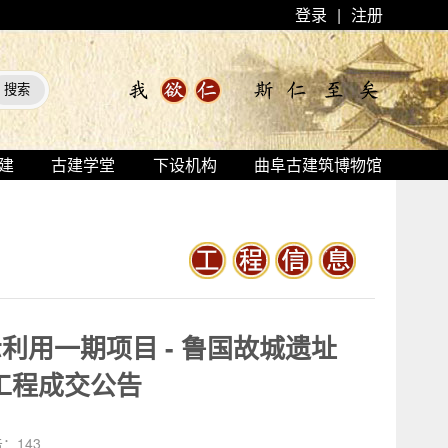
登录
|
注册
建
古建学堂
下设机构
曲阜古建筑博物馆
用一期项目 - 鲁国故城遗址
电工程成交公告
击：
143