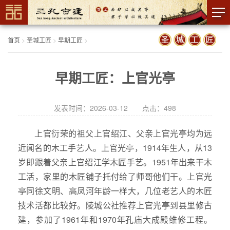
首页
>
圣城工匠
>
早期工匠
>
早期工匠：上官光亭
发表时间：2026-03-12 点击：
498
上官衍荣的祖父上官绍江、父亲上官光亭均为远
近闻名的木工手艺人。上官光亭，1914年生人，从13
岁即跟着父亲上官绍江学木匠手艺。1951年出来干木
工活，家里的木匠铺子托付给了师哥他们干。上官光
亭同徐文明、高凤河年龄一样大，几位老艺人的木匠
技术活都比较好。陵城公社推荐上官光亭到县里修古
建，参加了1961年和1970年孔庙大成殿维修工程。