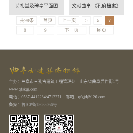
诗礼堂及碑亭平面图
文献曲阜·《孔府档案》
共98条
首页
上一页
5
6
7
8
9
下一页
尾页
主办：曲阜市三孔古建筑工程管理处 山东省曲阜后作街1号
www.qfskgj.com
电话：0537-4412234/4712271 邮箱：qfgjd@126.com
备案：
鲁ICP备15033056号