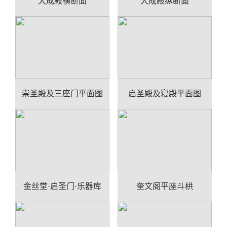
大成殿横断面
大成殿纵断面
崇圣殿及三座门平面图
启圣殿及寝殿平面图
金丝堂·启圣门·乐器库
奎文阁平座斗栱