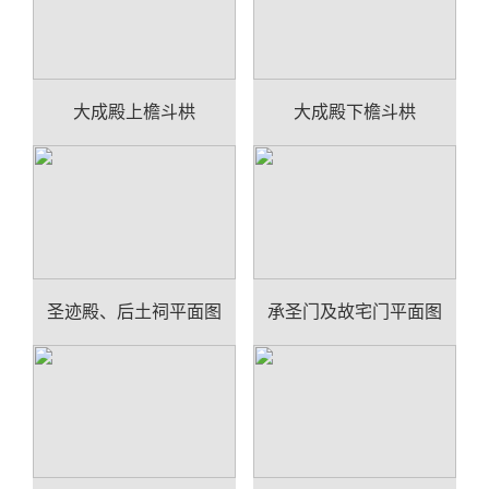
大成殿上檐斗栱
大成殿下檐斗栱
圣迹殿、后土祠平面图
承圣门及故宅门平面图