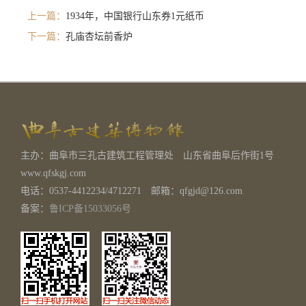
上一篇：
1934年，中国银行山东券1元纸币
下一篇：
孔庙杏坛前香炉
主办：曲阜市三孔古建筑工程管理处 山东省曲阜后作街1号
www.qfskgj.com
电话：0537-4412234/4712271 邮箱：qfgjd@126.com
备案：
鲁ICP备15033056号