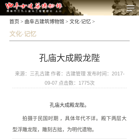
首页
>
曲阜古建筑博物馆
>
文化·记忆
>
文化·记忆
孔庙大成殿龙陛
来源：三孔古建 作者：古建管理 发布时间：2017-
09-07 点击数：
1775次
孔庙大成殿龙陛。
拍摄于民国时期 ，具体年代不详。殿下两层大
型浮雕龙陛，雕刻古拙，为明代遗物。