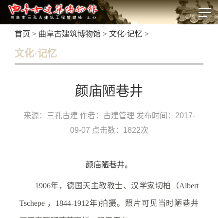
首页
>
曲阜古建筑博物馆
>
文化·记忆
>
文化·记忆
颜庙陋巷井
来源：三孔古建 作者：古建管理 发布时间：2017-
09-07 点击数：
1822次
颜庙陋巷井。
1906年，德国天主教教士、汉学家切柏（Albert
Tschepe ，1844-1912年)拍摄。照片可见当时陋巷井