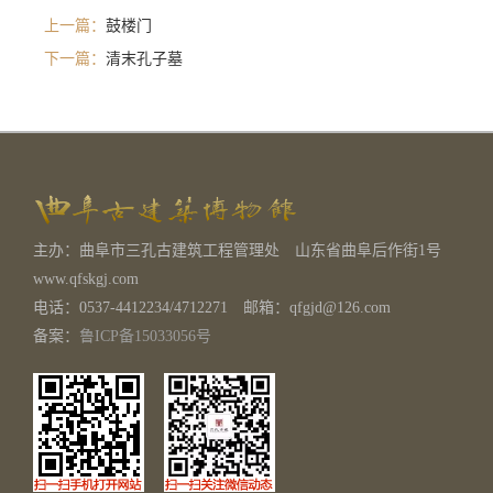
上一篇：
鼓楼门
下一篇：
清末孔子墓
主办：曲阜市三孔古建筑工程管理处 山东省曲阜后作街1号
www.qfskgj.com
电话：0537-4412234/4712271 邮箱：qfgjd@126.com
备案：
鲁ICP备15033056号