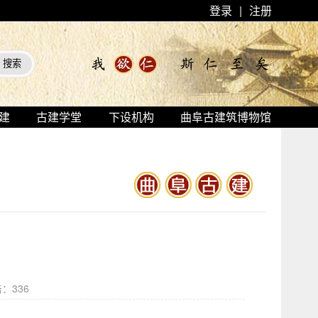
登录
|
注册
建
古建学堂
下设机构
曲阜古建筑博物馆
击：
336