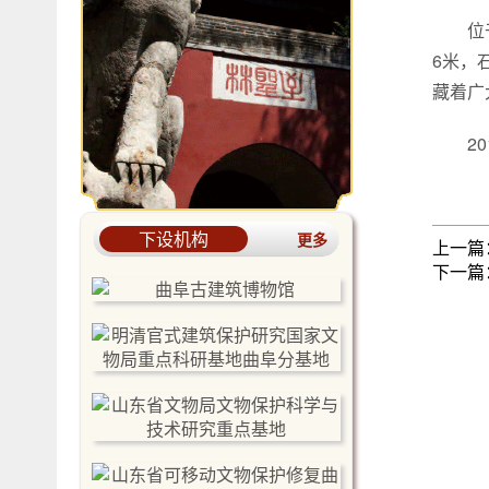
位
6米，
藏着广
2
下设机构
更多
上一篇
下一篇