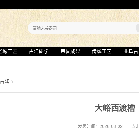
圣城工匠
古建研学
荣誉成果
传统工艺
曲阜古
古建
>
大峪西渡槽
发表时间：2026-03-02 点