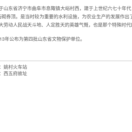
于山东省济宁市曲阜市息陬镇大峪村西，建于上世纪六七十年代，渡
石砌券顶。是当时较为重要的水利设施，为农业生产的发展作出
大劳动人民战天斗地、人定胜天的英雄气慨，也是那个特殊时代
013年公布为第四批山东省文物保护单位。
：
姚村火车站
：
西五府故址