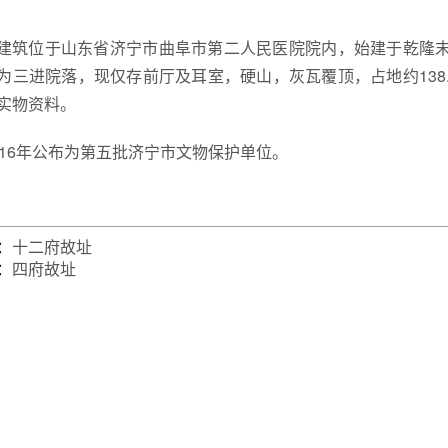
建筑位于山东省济宁市曲阜市第二人民医院院内，始建于乾隆
为三进院落，现仅存前厅及耳室，硬山，灰瓦覆顶，占地约138
实物资料。
016年公布为第五批济宁市文物保护单位。
：
十二府故址
：
四府故址