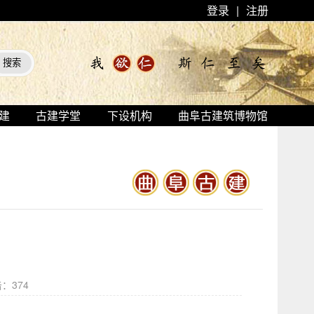
登录
|
注册
建
古建学堂
下设机构
曲阜古建筑博物馆
击：
374