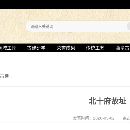
圣城工匠
古建研学
荣誉成果
传统工艺
曲阜古
古建
>
北十府故址
发表时间：2026-03-02 点