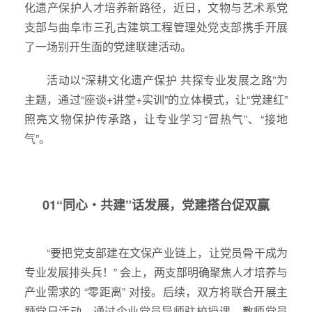
化遗产保护人才培养新路径，近日，文物与艺术系党
支部与曲阜市三孔古建筑工程管理处党支部携手开展
了一场别开生面的党建联建活动。
活动以“深耕文化遗产保护 共探专业发展之路”为
主题，通过“座谈+讲堂+实训”的立体模式，让“党建红”
照亮文物保护传承路，让专业学习“冒热气”、“接地
气”。
01“同心・共建”话发展，党建搭台促双赢
“要把党支部建在文保产业链上，让党员骨干成为
专业发展排头兵！” 会上，两支部明确聚焦人才培养与
产业需求的 “零距离” 对接。后续，双方将联合开展主
题党日活动，通过企业党员导师驻校授课、教师党员