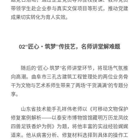
带领学生赴企业参与真实文保项目等形式，推动党建
成果切实转化为育人实效。
02“匠心・筑梦”传技艺，名师讲堂解难题
随后的“匠心·筑梦”名师讲堂环节，将现场气氛推
向高潮。曲阜市三孔古建筑工程管理处的两位业务骨
干为文物与艺术系师生带来了两场“干货满满”的专题分
享。
山东省技术能手孔祥伟老师以《可移动文物保护
修复案例解析——以泰安市博物馆馆藏明万历龙凤纹
四兽足铁香炉为例》为题，将他丰富的实战经验娓娓
道来。他从病害分析、修复材料选择到具体的操作工