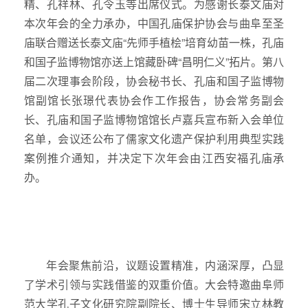
精、孔祥林、孔令玉等出席仪式。为感谢长泰文庙对
本次年会的全力承办，中国孔庙保护协会与曲阜至圣
庙联合赠送长泰文庙“先师手植桧”培育幼苗一株，孔庙
和国子监博物馆亦送上馆藏卧碑“昌明仁义”拓片。第八
届二次理事会阶段，协会秘书长、孔庙和国子监博物
馆副馆长张璟代表协会作工作报告，协会常务副会
长、孔庙和国子监博物馆馆长卢嘉兵宣布新入会单位
名单，会议还公布了儒家文化遗产保护利用典型实践
案例推介通知，并决定下次年会由江西安福孔庙承
办。
年会聚焦前沿，议题设置精准，内涵深厚，凸显
了学术引领与实践借鉴的双重价值。大会特邀曲阜师
范大学孔子文化研究院副院长、博士生导师宋立林教