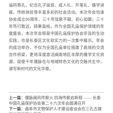
庙同祭孔、纪念孔子诞辰、成人礼、开笔礼、儒学讲
座、传统体验等丰富多彩的社会活动。本次年会恰逢
协会成立30周年，三十年弦歌不辍，初心如磐；三十
年笃行致远，硕果盈枝。作为全国孔庙保护领域的年
度盛会，本次年会既是中国孔庙保护协会宗旨的生动
实践，也是长泰区文化软实力的一次集中展示。年会
的成功举办，不仅为全国孔庙单位搭建了高效的交流
合作桥梁，更将深度激活闽南地区丰厚的儒学文化资
源，促使千年儒脉在与地域特色文化的交融共生中，
谱写新时代的文化华章。
上一篇：
儒脉闽风传薪火 四海传薪启新程 —— 长泰
中国孔庙保护协会第二十六次年会圆满召开
下一篇：
曲阜市文物保护人才建设座谈会在三孔古建