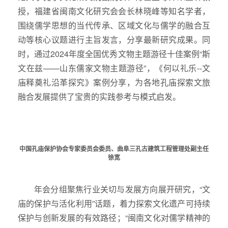
授，福建省闽南文化研究会会长林晓峰等知名学者，
围绕儒学思想的当代传承、区域文化与儒学的融合互
动等核心议题进行主旨发言，分享最新研究成果。同
时，通过2024年度全国优秀文物主题游径十佳案例“斯
文在兹——山东儒家文物主题游径”，《何以礼乐--文
庙释奠礼沿革探究》案例分享，为各地孔庙探索文旅
融合发展提供了宝贵的实践参考与模式启发。
中国孔庙保护协会专家委员会委员、曲阜三孔古建筑工程管理处副主任
徐宽
年会分组聚焦行业关切与发展方向展开研究，“文
庙的保护与活化利用”话题，着力探索文化遗产可持续
保护与创新发展的有效路径；“闽南文化对儒学精神的