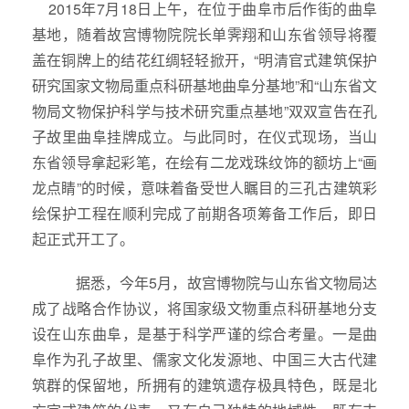
2015年7月18日上午，在位于曲阜市后作街的曲阜
基地，随着故宫博物院院长单霁翔和山东省领导将覆
盖在铜牌上的结花红绸轻轻掀开，“明清官式建筑保护
研究国家文物局重点科研基地曲阜分基地”和“山东省文
物局文物保护科学与技术研究重点基地”双双宣告在孔
子故里曲阜挂牌成立。与此同时，在仪式现场，当
山
东省领导
拿起彩笔，在绘有二龙戏珠纹饰的额坊上“画
龙点睛”的时候，意味着备受世人瞩目的三孔古建筑彩
绘保护工程在顺利完成了前期各项筹备工作后，即日
起正式开工了。
据悉，今年5月，故宫博物院与山东省文物局达
成了战略合作协议，将国家级文物重点科研基地分支
设在山东曲阜，是基于科学严谨的综合考量。一是曲
阜作为孔子故里、儒家文化发源地、中国三大古代建
筑群的保留地，所拥有的建筑遗存极具特色，既是北