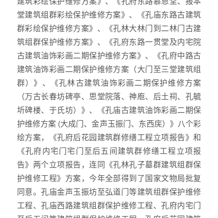
建筑彩绘保护维修方案》、《孔府东路慕恩堂、报本
堂建筑组群彩绘保护维修方案》、《孔庙东路古建筑
群彩绘保护维修方案》、《孔林大林门到二林门古建
筑组群保护维修方案》、《孔府东路一贯堂及内宅院
古建筑油饰彩画二期保护维修方案》、《孔府中路古
建筑油饰彩画二期保护维修方案（大门至三堂建筑组
群）》、《孔林古建筑油饰彩画二期保护维修方案
（万古长春坊碑亭、思堂院落、神庖、后土祠、孔毓
圻碑楼、于氏坊）》、《孔庙古建筑油饰彩画二期保
护维修方案 (大成门、金声玉振门、东西庑）》八个彩
绘方案，《孔府后花园建筑群修缮工程立项报告》和
《孔府内宅门宅门至后五间建筑群修缮工程立项报
告》两个立项报告，连同《孔林孔子墓群建筑组群保
护维修工程》方案，今年全部得到了国家文物局批复
同意。孔庙金声玉振坊至弘道门等建筑组群保护维修
工程、孔庙西路建筑组群保护维修工程、孔府内宅门