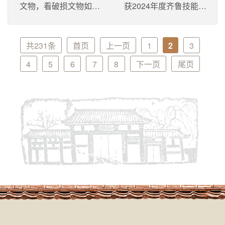
文物，看破损文物如何
获2024年度齐鲁技能大
“起死回生”| 青春当先开
师特色工作站建设项目
新局
共231条
首页
上一页
1
2
3
4
5
6
7
8
下一页
尾页