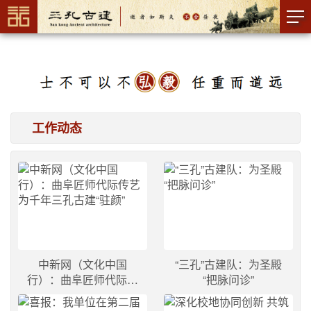
工作动态
中新网（文化中国
“三孔”古建队：为圣殿
行）：曲阜匠师代际传
“把脉问诊”
艺 为千年三孔古建“驻
颜”