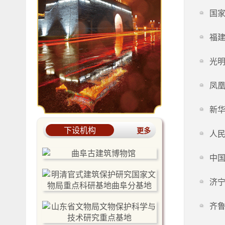
国家
福
光明
凤凰
新华
下设机构
更多
人民
中国
济宁
齐鲁