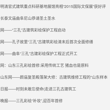
明清官式建筑重点科研基地展馆亮相“2015国际文保展”获好评
建长泰文庙曲阜尼山恭请圣土圣水
网——“三孔”古建筑彩绘保护工程启动
网——孔子故里“三孔”古建筑彩绘清末后首次全面修缮
网——曲阜“三孔”古建彩绘保护工程正式开工
网：山东三孔彩绘首修:采用传统工艺 猪血也是原料
山东网——颜庙复圣殿落架大修：古建筑维修工程的“山东样本
日报——时刻未敢忘使命(走进三孔古建筑工
晚报——三孔彩绘“补妆”,迎百年首修