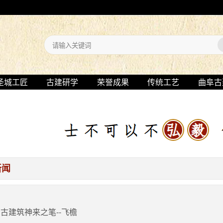
圣城工匠
古建研学
荣誉成果
传统工艺
曲阜古
新闻
古建筑神来之笔--飞檐