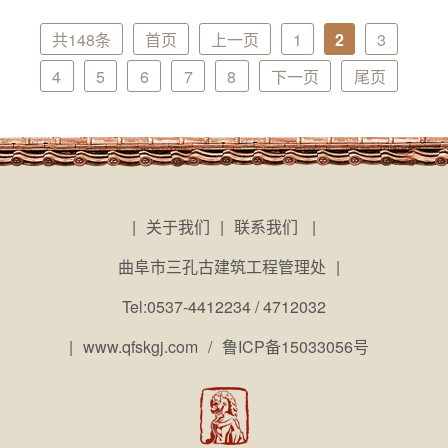
共148条
首页
上一页
1
2
3
4
5
6
7
8
下一页
尾页
|
关于我们
|
联系我们
|
曲阜市三孔古建筑工程管理处
|
Tel:0537-4412234 / 4712032
|
www.qfskgj.com
/
鲁ICP备15033056号