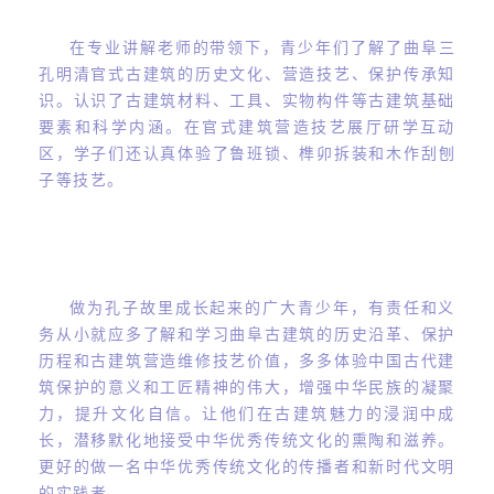
在专业讲解老师的带领下，青少年们了解了曲阜
三
孔明清官式古建筑的历史文化、营造技艺、保护传承知
识。认识了古建筑材料、工具、实物构件等古建筑基础
要素和科学内涵。在官式建筑营造技艺展厅研学互动
区，学子们还认真体验了鲁班锁、榫卯
拆装和木作刮刨
子等技艺
。
做为孔子故里成长起来的广大青少年，有责任和义
务从小就应多了解和学习曲阜古建筑的历史沿革、保护
历程和古建筑营造维修技艺价值，多多体验中国古代建
筑保护的意义和工匠精神的伟大，增强中华民族的凝聚
力，提升文化自信。让他们在古建筑魅力的浸润中成
长，潜移默化地接受中华优秀传统文化的熏陶和滋养。
更好的做一名中华优秀传统文化的传播者和新时代文明
的实践者。