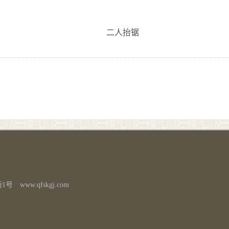
二人抬锯
w.qfskgj.com