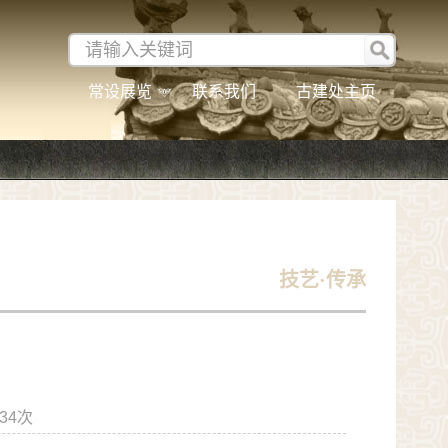
常设展览
联系我们
古建处主页
技艺·传承
634次