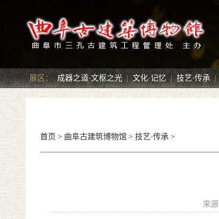
展区：
成器之道·文枢之光
|
文化·记忆
|
技艺·传承
|
首页
>
曲阜古建筑博物馆
>
技艺·传承
>
来源