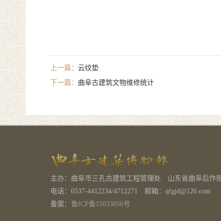
上一篇：
云纹垫
下一篇：
曲阜古建筑文物维修统计
主办：曲阜市三孔古建筑工程管理处 山东省曲阜后作街1号 ww
电话：0537-4412234/4712271 邮箱：qfgjd@126.com
备案：
鲁ICP备15033056号