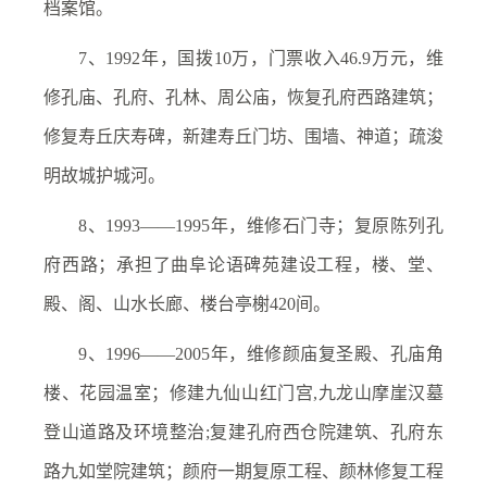
档案馆。
7、1992年，国拨10万，门票收入46.9万元，维
修孔庙、孔府、孔林、周公庙，恢复孔府西路建筑；
修复寿丘庆寿碑，新建寿丘门坊、围墙、神道；疏浚
明故城护城河。
8、1993——1995年，维修石门寺；复原陈列孔
府西路；承担了曲阜论语碑苑建设工程，楼、堂、
殿、阁、山水长廊、楼台亭榭420间。
9、1996——2005年，维修颜庙复圣殿、孔庙角
楼、花园温室；修建九仙山红门宫,九龙山摩崖汉墓
登山道路及环境整治;复建孔府西仓院建筑、孔府东
路九如堂院建筑；颜府一期复原工程、颜林修复工程