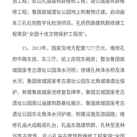
治工程；尼山孔庙建筑群维修工程；周公庙建筑群维
修工程；鲁国故城遗址公园地上附着物迁建。启动曲
阜三孔石刻数字化检测项目。孔府西路建筑群修缮工
程荣获“全国十佳文物保护工程奖”。
15、2013年，国家及地方配套7277万元，维修孔
府中路东房、东三厅、前上房院东厢房；整治鲁国故
城国家考古遗址公园洙水河桥；修缮孔林洙水桥及洙
水河；鲁国故城国家考古遗址公园东北角城墙遗址保
护，新建鲁故城泉池修复及碑亭，鲁国古城国家考古
遗址公园周公庙建筑群基址展示，鲁国故城国家考古
遗址公园东北角洙水河护坡、附属设施及游园路；维
修孔庙大成殿观礼台，孔庙东路建筑群、孔林至圣林
坊等古建筑。尼山孔庙古建筑群维修工程荣获“全国