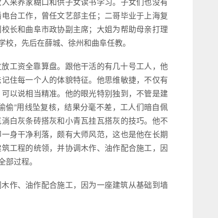
收入来养家糊口和供子女读书学习。子女们也没有
播电台工作，曾任文艺部主任；二哥毕业于上海复
副校长和曲阜市政协副主席；大姐为帮助母亲打理
学校，先后在薛城、徐州和曲阜任教。
发放工资全靠算盘。跟他干活的有几十号工人，他
法记住每一个人的体貌特征。他思维敏捷，不仅有
，可以说相当精准。他的眼光特别独到，不管是建
偷偷”用线坠复核，结果分毫不差，工人们暗自佩
筑淌白灰条砖搭灰和小青瓦挂瓦搭灰的技巧。他不
却一身干净利落，颇有大师风范，这也是他在长期
建筑工程的统领，并协调木作、油作配合施工，因
全部过程。
调木作、油作配合施工，因为一座建筑从基础到墙