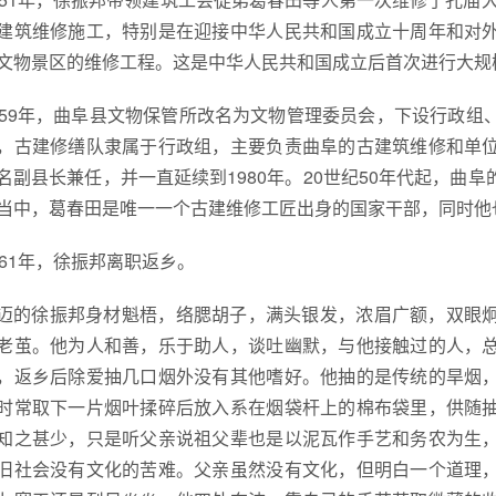
建筑维修施工，特别是在迎接中华人民共和国成立十周年和对
文物景区的维修工程。这是中华人民共和国成立后首次进行大规
959年，曲阜县文物保管所改名为文物管理委员会，下设行政
，古建修缮队隶属于行政组，主要负责曲阜的古建筑维修和单
名副县长兼任，并一直延续到1980年。20世纪50年代起，曲
当中，葛春田是唯一一个古建维修工匠出身的国家干部，同时他
961年，徐振邦离职返乡。
迈的徐振邦身材魁梧，络腮胡子，满头银发，浓眉广额，双眼
老茧。他为人和善，乐于助人，谈吐幽默，与他接触过的人，
，返乡后除爱抽几口烟外没有其他嗜好。他抽的是传统的旱烟
时常取下一片烟叶揉碎后放入系在烟袋杆上的棉布袋里，供随
知之甚少，只是听父亲说祖父辈也是以泥瓦作手艺和务农为生
旧社会没有文化的苦难。父亲虽然没有文化，但明白一个道理