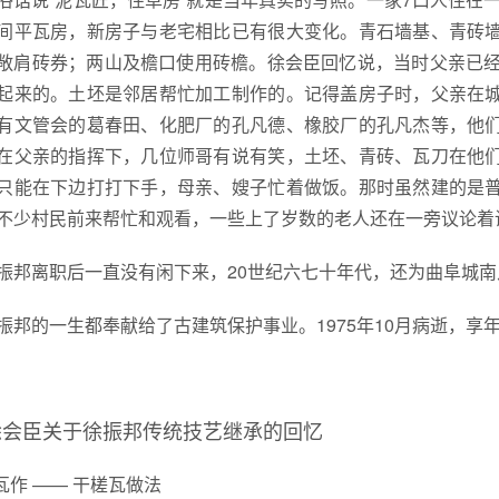
间平瓦房，新房子与老宅相比已有很大变化。青石墙基、青砖
敞肩砖券；两山及檐口使用砖檐。徐会臣回忆说，当时父亲已经
起来的。土坯是邻居帮忙加工制作的。记得盖房子时，父亲在
有文管会的葛春田、化肥厂的孔凡德、橡胶厂的孔凡杰等，他
在父亲的指挥下，几位师哥有说有笑，土坯、青砖、瓦刀在他
只能在下边打打下手，母亲、嫂子忙着做饭。那时虽然建的是
不少村民前来帮忙和观看，一些上了岁数的老人还在一旁议论着
振邦离职后一直没有闲下来，20世纪六七十年代，还为曲阜城
振邦的一生都奉献给了古建筑保护事业。1975年10月病逝，享
徐会臣关于徐振邦传统技艺继承的回忆
.瓦作 —— 干槎瓦做法