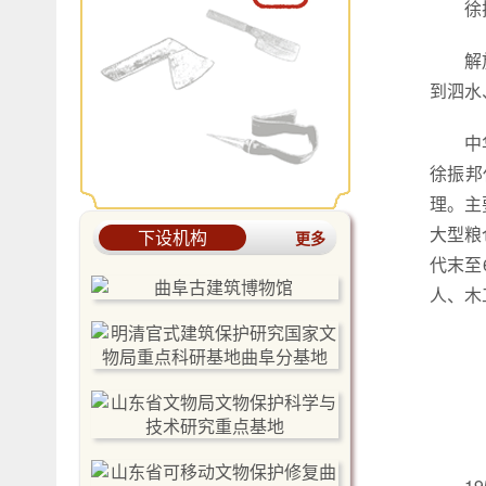
徐
解
到泗水
中
徐振邦
理。主
大型粮
下设机构
更多
代末至
人、木
1