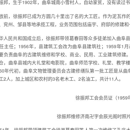
振邦，生于1902年，曲阜城南小雪村人，自幼家贫，没有读过
放前，徐振邦已成为方圆几十里出了名的大工匠。作为泥瓦作
、兖州、邹县等地承揽工程，业务范围包括庙宇、府邸的修建和
华人民共和国成立后，徐振邦带领葛春田等众多徒弟加入曲阜县
任主任；1956年，县建筑工会改为曲阜县建筑社；1959年
要负责曲阜的古建筑维修和学校、商业、民用、工业建筑修建
仓，曲阜县城内大礼堂和电影院，曲阜师范学校、礼堂、教学楼
60年代初，曲阜文物管理委员会古建修缮队第一批工匠是从曲
工2人，加上城区和农村的3名老木工、2名油工，共计11人。
徐振邦工会会员证（195
徐振邦维修济南卍字会辰光阁时照片
951年，徐振邦带领建筑工会徒弟葛春田等人第一次维修了孔庙大