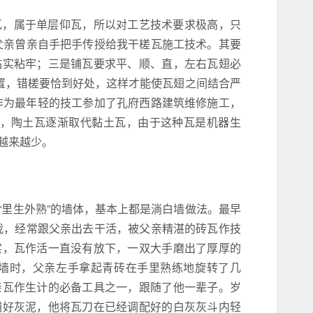
瓦，属于单层仰瓦，所以对工艺技术要求极高，只
，父亲曾亲自手把手传授给我干槎瓦施工技术。其要
黏实粘牢；三是铺瓦要求平、顺、直，左右瓦翅必
位置，错槎要恰到好处，这样才能使瓦翅之间结合严
年作为最年轻的技工参加了孔府西路建筑维修施工，
代末，陶土瓦逐渐取代黏土瓦，由于这种瓦是机器生
越来越少。
“里生外熟”的墙体，基本上都是淌白墙做法。最早
的我，经常跟父亲出去干活，被父亲精湛的砖瓦作技
实，瓦作活一直没有放下，一双大手磨出了厚厚的
墙时，父亲左手拿起青砖在手里熟练地旋转了几
亲瓦作生计的必备工具之一，跟随了他一辈子。岁
铺好灰泥，他将瓦刀在已经调配好的白灰灰斗内轻