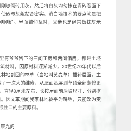
刚刚够砌砖用灰，然后将白灰均匀抹在青砖看面下
，使砖与灰浆黏合密实。淌白墙技术的要点就是把
刚刚好。屋面铺仰瓦时，父亲也是经常做抹灰示
家里有爷爷留下的三间正房和两间偏房，都是土坯
筑材料，因原材料逐渐减少，20世纪70年代以后
从林地割回的林草（当地叫黄麦草）插补屋面，主
面做了一次大的维修，从屋面基层到草顶全部翻修更
，直径8厘米左右，长按屋面前后坡尺寸，分别搭
面。因文革期间我家林地被平为耕地，只能改为麦
喂牲口的主要原料。
会辰光阁