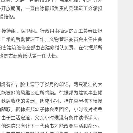
外开放期间，一直由徐振邦负责的县建筑工会承担
模维修。
组、接待组、保卫组。行政组由抽调的瓦工葛春田担
位日常的后勤管理工作。文物管理委员会主任由曲
阜的古建筑维修全部由古建修缮队负责。在徐振邦所
也是古建修缮队第一任队长。
炯炯有神，脸上留下了岁月的印记，两只粗壮的大
总能被他的风趣谈吐所感染。徐振邦为建筑事业倾
，秋后收获的黄烟，绑成小捆，挂在草屋檐下慢慢
抽随取。据徐振邦幼子徐会臣回忆，小时候对祖辈
，由于生活窘迫，父亲小时候没有条件读书学习，
，他深信只有让下一代读书才能改变生活和命运。