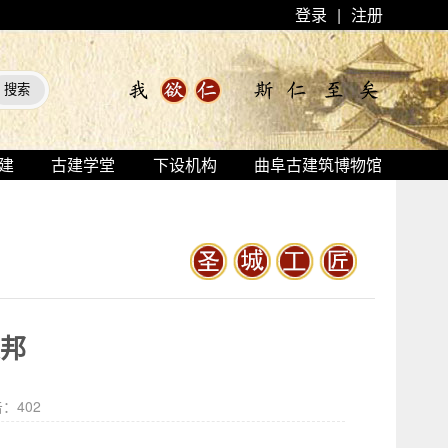
登录
|
注册
建
古建学堂
下设机构
曲阜古建筑博物馆
振邦
击：
402