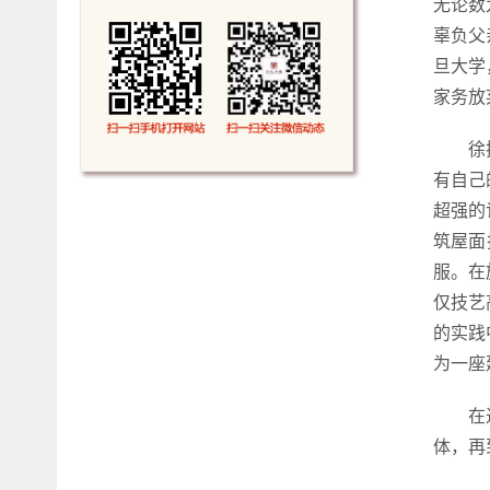
无论数
辜负父
旦大学
家务放
徐
有自己
超强的
筑屋面
服。在
仅技艺
的实践
为一座
在
体，再