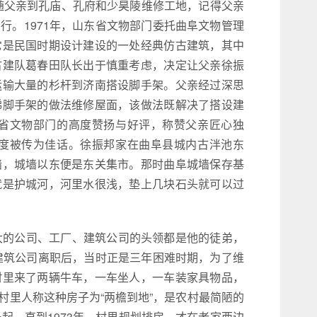
跟随父亲到孔庙、孔府和少昊陵维修工地，记得父亲
行。1971年，山东省文物部门委托曲阜文物管理
它是民国时期设计建设的一处经典仿古建筑，其中
古建队葛春田队长出于慎重考虑，决定让父亲徐振
运输大量的杉杆到济南搭设脚手架。父亲经过深思
梯脚手架的做法维修屋面，该做法既解决了搭设建
省文物部门的高度赞扬与好评，称赞父亲匠心独
度被传为佳话。徐振邦家在曲阜县城内古泮池东
墙，城墙以东便是东关集市。那时曲阜城墙保存基
就是护城河，河里水很浅，垫上几块石头就可以过
大的公司、工厂、建筑公司的头领都是他的徒弟，
从建筑公司离职后，当时正是三年困难时期，为了维
村里来了两辆牛车，一车坐人，一车装家具物品，
村里人称这种房子为“两檐到地”，是农村最简陋的
起，直到1973年，村里规划排房，才在老家西边