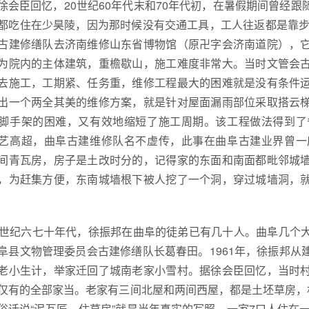
徐会臣回忆，20世纪60年代末和70年代初，在暑假期间曾经
都吃住在少昊陵，因为那时候没有交通工具，工人往返都是靠步
古建修缮队去济南维修山东省博物馆（原卍字会济南道院），
为院内的主体建筑，重檐歇山，施工难度非常大。当时文管会
去施工，工期紧、任务重，维修工程最大的困难就是没有条件
出一个两全其美的维修方案，就是针对屋面漏雨部位采取搭云
脚手架的困难，又有效地缩短了施工周期。该工程做法得到了
艺高超，曲阜古建维修队名不虚传，此事在曲阜古建业界曾一
间青瓦房，房子是土改时分的，记得家的东面和南面都毗邻城
，为赶集方便，东南城墙根下被人挖了一个洞，穿过城墙洞，
0世纪六七十年代，徐振邦在曲阜的徒弟已有几十人。曲阜几个
阜县文物管理委员会古建修缮队长葛春田。1961年，徐振邦
老小生计，举家迁回了城南老家小雪村。据徐会臣回忆，当时
仅有的全部家当。老家有三间北屋和两间西屋，都是土坯草房，
俗话说“泥瓦匠，住草房”就是当年真实的写照。一家7口人住在一