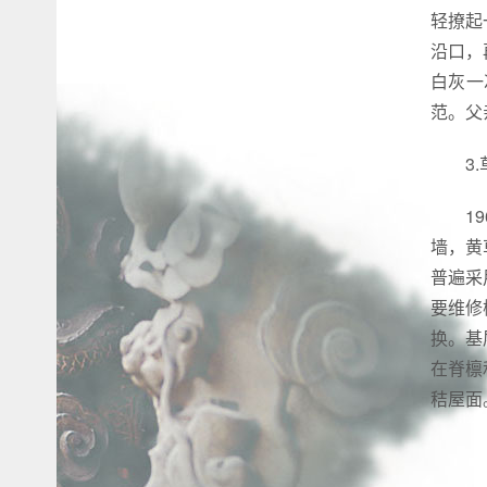
轻撩起
沿口，
白灰一
范。父
3
1
墙，黄
普遍采
要维修
换。基
在脊檩
秸屋面