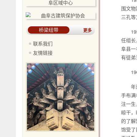
围文物
三孔等
桥梁纽带
更多
1
任组长
联系我们
阜县一
友情链接
有徒弟
1
年
手布满
注一生
晾干，
的了解
饱受了