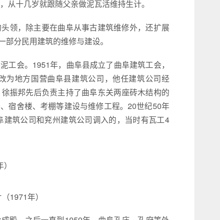
书，从十几岁就跟随父亲做泥瓦活维持生计。
的头领，除主要在曲阜从事古建筑维修外，还扩展
一部分民用建筑的维修与建设。
泥工会。1951年，曲阜县成立了曲阜建筑工会，
1月改为地方国营曲阜县建筑公司，他任建筑公司经
。徐振邦先后负责主持了曲阜东关两座砖木结构的
、宿舍楼、考棚等建设与维修工程。20世纪50年
阜建筑公司和兖州建筑公司调入的，当时有瓦工4
9年）
（1971年）
成殿，之后一直到1959年，曲阜孔庙、孔府等外