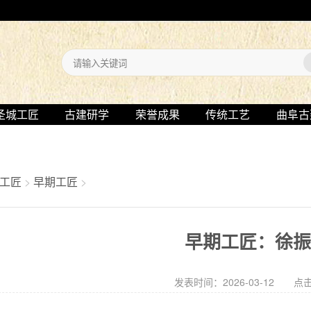
圣城工匠
古建研学
荣誉成果
传统工艺
曲阜古
工匠
>
早期工匠
>
早期工匠：徐
发表时间：2026-03-12 点