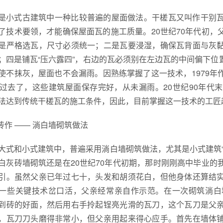
是小式古建筑中一种比较普遍的屋面做法。干槎瓦又叫作干别
了技术要领，才能确保屋面瓦的施工质量。20世纪70年代初
是严格选瓦，尺寸必须统一；二是瓦要浸湿，确保瓦背面与灰
；四是铺瓦“压六露四”，右边的瓦必须别在左边瓦的中间偏下
使不抹灰，屋面也不会漏雨。因熟练掌握了这一技术，1979
年过去了，这些建筑屋面保存完好，从未漏雨。20世纪90年
法达到传统干槎瓦的施工条件，因此，目前掌握这一技术的工匠
.砖作 —— 淌白墙砌筑做法
大式和小式建筑中，普遍采用淌白墙砌筑做法，尤其是小式建筑
白灰砖墙砌筑还是在20世纪70年代初期，那时刚刚高中毕业
引。虽然父亲已年过七十，头发和胡须花白，但他身体还算结
一些关键技术岔口活，父亲经常亲自作示范。在一次砌筑淌白
到砖的好面，然后用右手拎起锃亮光滑的瓦刀，这个瓦刀是父
，瓦刀刀头磨得非常小，但父亲用起来得心应手。首先在墙体