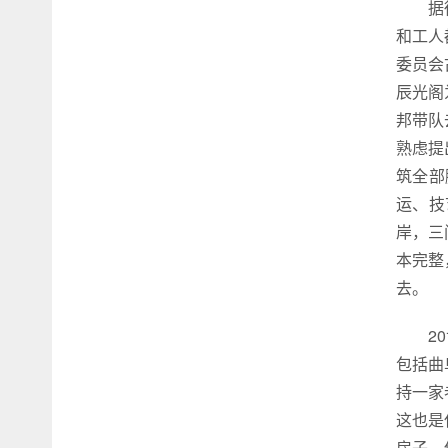
据
和工人
委员会
辰光阁
邦带队
熟虑提
筑全部
运、技
岸，三
本完整
去。
2
包括曲
持一家
这也是
房子。