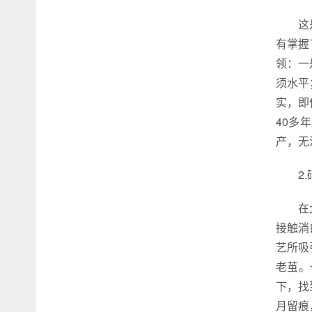
这
有掌握
领：一
须水平
实，即
40多
产，无
2
在
接触淌
艺所吸
老茧。
下，找
月留痕