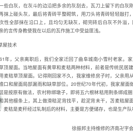
一些白灰，在灰斗的边沿把多余的灰刮去，瓦刀上留下的白灰
再抹上碰头灰，最后将青砖平整砌筑，用刀头将青砖轻轻敲打
次性全部抹在沿口上，且均匀无缺灰，砌完砖后白灰不外溢，
亲的言传身教使我在以后的瓦作施工中受益匪浅。
.草屋技术
961年，父亲离职后，我们全家迁回了曲阜城南小雪村老家。
草顶屋面。当地屋面有黄草和麦秸两种材料，前者是传统民居建
用麦秸草顶屋面。记得刚回家不久，我家维修房子时，父亲用
檐口和屋面局部漏雨和缺草部位。20世纪70年代初，我家屋
层是按原有做法，农村称绑墩子，即将五六根秫秸用荆条绑成捆
和其他檩条上，其上做滑秸泥背找平，趁泥背未干，苫麦秸屋
。麦秸是麦秆经过轧制后的材料，主要是方便储存，也是生产队
徐振邦主持维修的济南卍字