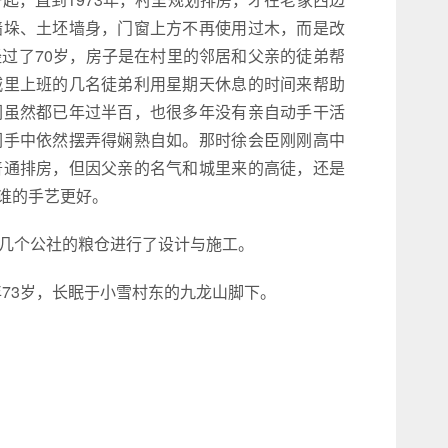
墙垛、土坯墙身，门窗上方不再使用过木，而是改
过了70岁，房子是在村里的邻居和父亲的徒弟帮
城里上班的几名徒弟利用星期天休息的时间来帮助
们虽然都已年过半百，也很多年没有亲自动手干活
们手中依然摆弄得娴熟自如。那时徐会臣刚刚高中
普通排房，但因父亲的名气和城里来的高徒，还是
谁的手艺更好。
南几个公社的粮仓进行了设计与施工。
年73岁，长眠于小雪村东的九龙山脚下。