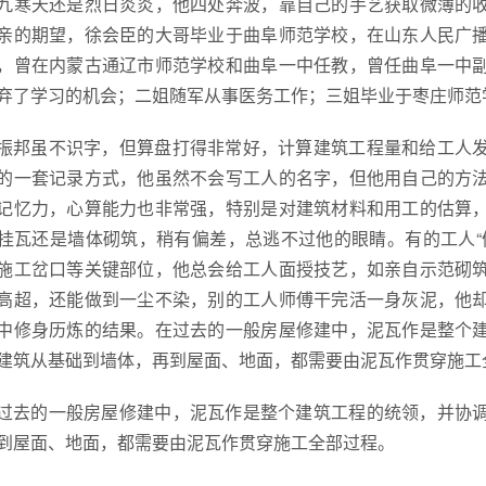
九寒天还是烈日炎炎，他四处奔波，靠自己的手艺获取微薄的
亲的期望，徐会臣的大哥毕业于曲阜师范学校，在山东人民广
，曾在内蒙古通辽市师范学校和曲阜一中任教，曾任曲阜一中
弃了学习的机会；二姐随军从事医务工作；三姐毕业于枣庄师范
振邦虽不识字，但算盘打得非常好，计算建筑工程量和给工人
的一套记录方式，他虽然不会写工人的名字，但他用自己的方
记忆力，心算能力也非常强，特别是对建筑材料和用工的估算
挂瓦还是墙体砌筑，稍有偏差，总逃不过他的眼睛。有的工人“
施工岔口等关键部位，他总会给工人面授技艺，如亲自示范砌
高超，还能做到一尘不染，别的工人师傅干完活一身灰泥，他
中修身历炼的结果。在过去的一般房屋修建中，泥瓦作是整个
建筑从基础到墙体，再到屋面、地面，都需要由泥瓦作贯穿施工
过去的一般房屋修建中，泥瓦作是整个建筑工程的统领，并协
到屋面、地面，都需要由泥瓦作贯穿施工全部过程。