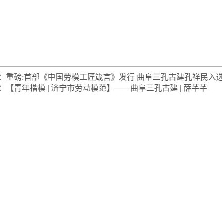
：
重磅:首部《中国劳模工匠箴言》发行 曲阜三孔古建孔祥民入
：
【青年楷模 | 济宁市劳动模范】——曲阜三孔古建 | 薛芊芊