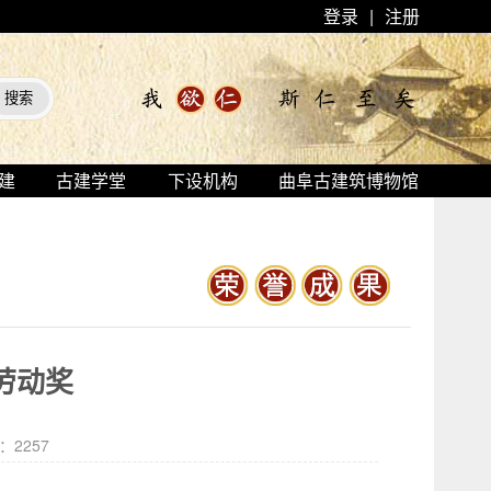
登录
|
注册
建
古建学堂
下设机构
曲阜古建筑博物馆
一劳动奖
击：
2257