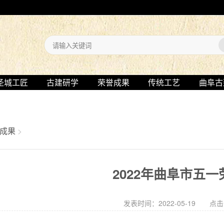
圣城工匠
古建研学
荣誉成果
传统工艺
曲阜古
成果
>
2022年曲阜市五
发表时间：2022-05-19 点