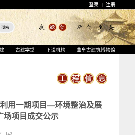
登录
|
注册
建
古建学堂
下设机构
曲阜古建筑博物馆
示利用一期项目—环境整治及展
祀广场项目成交公示
击：
143