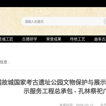
圣城工匠
古建研学
荣誉成果
传统工艺
曲阜古
信息
>
国故城国家考古遗址公园文物保护与展
示服务工程总承包 - 孔林祭
发表时间：2026-03-12 点