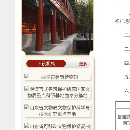
一
祀广场
二
三
四
下设机构
更多
五
六
鲁国
一期