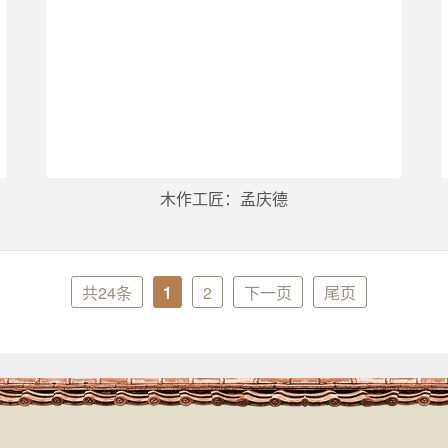
木作工匠：孟庆德
共24条
1
2
下一页
尾页