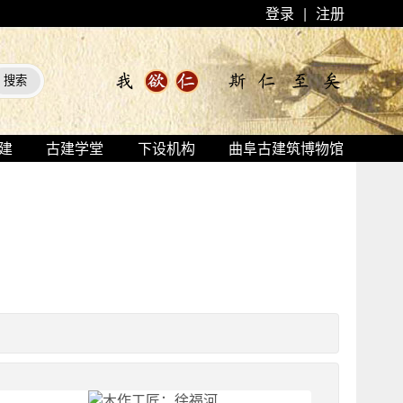
登录
|
注册
建
古建学堂
下设机构
曲阜古建筑博物馆