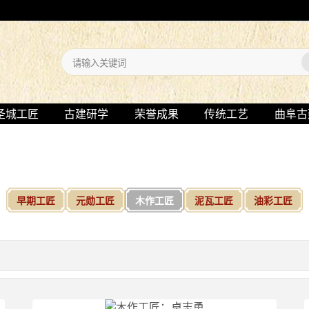
圣城工匠
古建研学
荣誉成果
传统工艺
曲阜古
早期工匠
元勋工匠
木作工匠
泥瓦工匠
油彩工匠